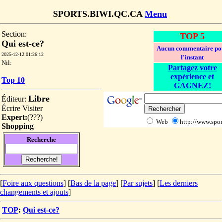
SPORTS.BIWI.QC.CA
Menu
Section:
TOP 5
Qui est-ce?
Aucun commentaire po
2025-12-12:01:26:12
l'instant
Nil:
Partagez votre
expérience et
Top 10
GAGNEZ!
Libre
Éditeur:
Écrire
Visiter
Expert:
(
???
)
Web
http://www.spor
Shopping
Recherche
[
Foire aux questions
] [
Bas de la page
]
[
Par sujets
] [
Les derniers
changements et ajouts
]
TOP
:
Qui est-ce?