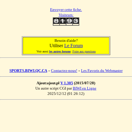
Envoyer cette fiche.
Visiteurs:
Besoin d'aide?
Utiliser
Le Forum
Voir aussi
les autres forums
:
Foire aux questions
-
-
SPORTS.BIWI.QC.CA
Contactez-nous!
Les Favoris du Webmaster
Ajout:ajout.pl
V 1.305
(2015/07/28)
Un autre script CGI par
BIWI en Ligne
2025/12/12 (01:26:12)