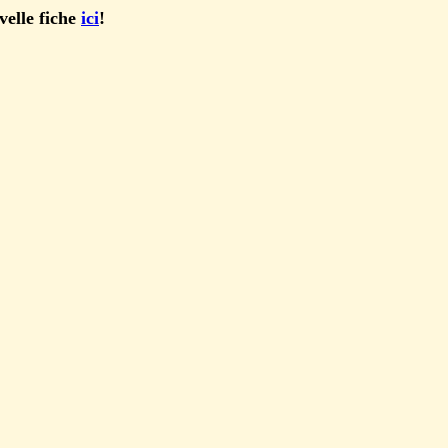
velle fiche
ici
!