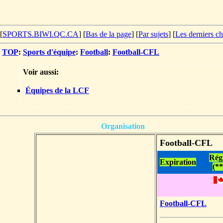
[
SPORTS.BIWI.QC.CA
] [
Bas de la page
]
[
Par sujets
] [
Les derniers c
TOP
:
Sports d'équipe
:
Football
:
Football-CFL
Voir aussi:
Équipes de la LCF
Organisation
Football-CFL
Rég
Expiration
(**
Football-CFL