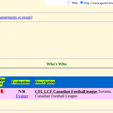
Web
http://www.sports.biw
hangements et ajouts
]
Who's Who
ion
Évaluation
Description
*)
N/R
CFL LCF Canadian Football league
Toronto
Évaluer
Canadian Football League.