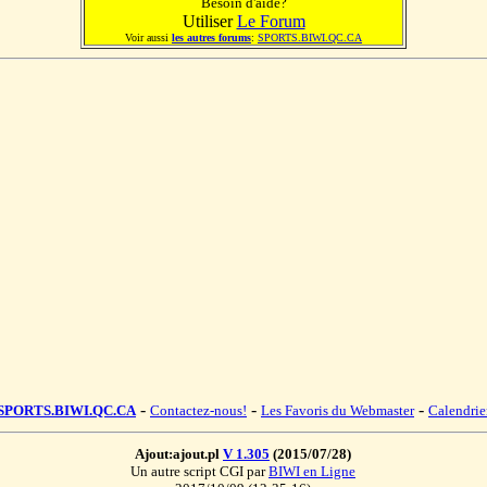
Besoin d'aide?
Utiliser
Le Forum
Voir aussi
les autres forums
:
SPORTS.BIWI.QC.CA
-
-
-
SPORTS.BIWI.QC.CA
Contactez-nous!
Les Favoris du Webmaster
Calendrie
Ajout:ajout.pl
V 1.305
(2015/07/28)
Un autre script CGI par
BIWI en Ligne