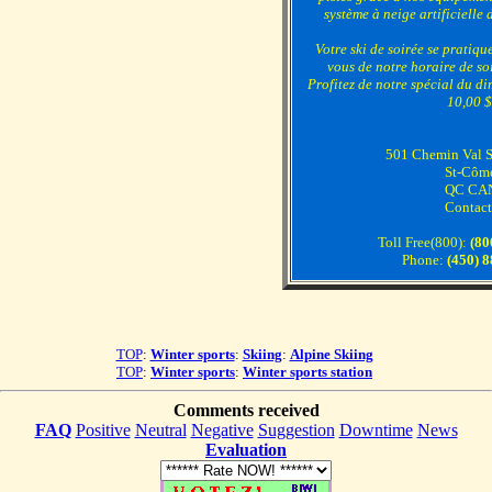
système à neige artificielle 
Votre ski de soirée se pratique
vous de notre horaire de soi
Profitez de notre spécial du d
10,00 $
501 Chemin Val 
St-Côm
QC CA
Contact
Toll Free(800):
(80
Phone:
(450) 
TOP
:
Winter sports
:
Skiing
:
Alpine Skiing
TOP
:
Winter sports
:
Winter sports station
Comments received
FAQ
Positive
Neutral
Negative
Suggestion
Downtime
News
Evaluation