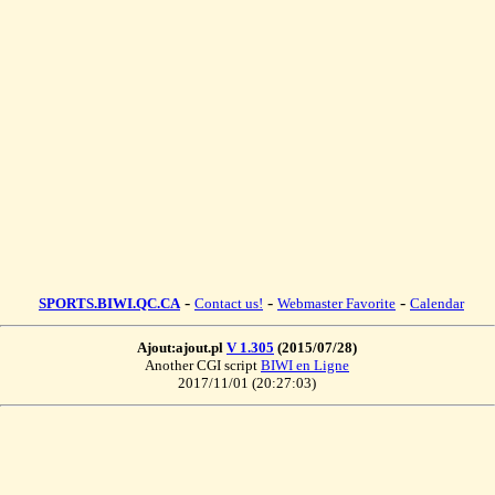
-
-
-
SPORTS.BIWI.QC.CA
Contact us!
Webmaster Favorite
Calendar
Ajout:ajout.pl
V 1.305
(2015/07/28)
Another CGI script
BIWI en Ligne
2017/11/01 (20:27:03)