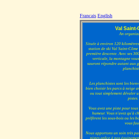
Français
English
Val Saint
An organiz
Située à environ 120 kilomètres
station de ski Val Saint-Côme
première descente. Avec ses 300
verticale, la montagne vous
sauront répondre autant aux g
planchist
Les planchistes sont les bienv
bien choisir les parcs à neige 
ou tout simplement dévaler 
pistes.
Vous avez une piste pour tous 
humeur. Vous n'avez qu'à ch
préfèrent les sous-bois ou les b
vous fau
Nous apportons un soin très part
pistes grâce à nos équipeme