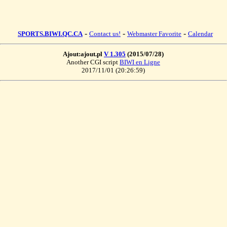
-
-
-
SPORTS.BIWI.QC.CA
Contact us!
Webmaster Favorite
Calendar
Ajout:ajout.pl
V 1.305
(2015/07/28)
Another CGI script
BIWI en Ligne
2017/11/01 (20:26:59)