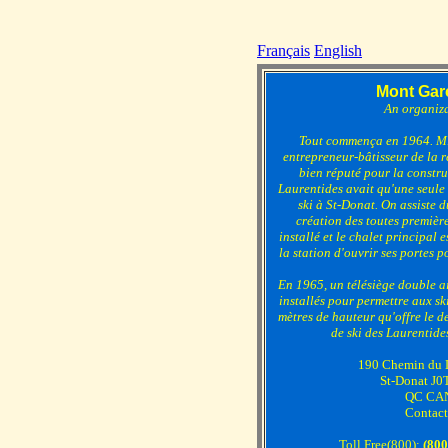
Français
English
Mont Gar
An organiz
Tout commença en 1964. M
entrepreneur-bâtisseur de la r
bien réputé pour la constr
Laurentides avait qu'une seule
ski à St-Donat. On assiste d
création des toutes première
installé et le chalet principal 
la station d'ouvrir ses portes 
En 1965, un télésiège double ai
installés pour permettre aux sk
mètres de hauteur qu'offre le d
de ski des Laurentide
190 Chemin du 
St-Donat J0
QC CA
Contact
Toll Free(800):
(80